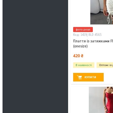
фото реал
1419| BLD 4565
Плаття із затяжками F
(onesize)
420 ₴
В наявності
Оптом і в
КУПИТИ