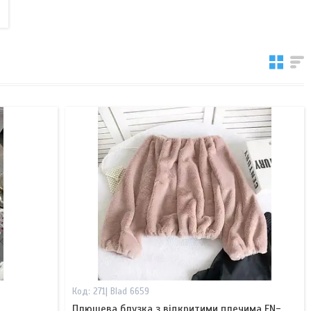
271| Blad 6659
Плюшева блузка з відкритими плечима FN-