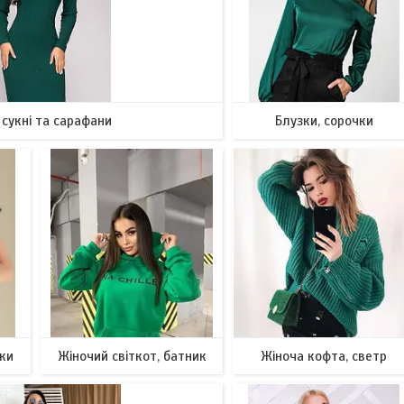
 сукні та сарафани
Блузки, сорочки
1036
61
йки
Жіночий світкот, батник
Жіноча кофта, светр