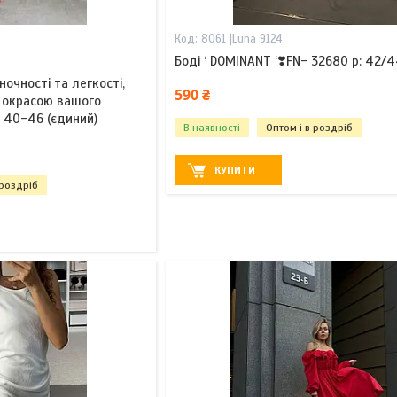
8061 |Luna 9124
Боді ‘ DOMINANT ‘❣️FN- 32680 р: 42/
ночності та легкості,
590 ₴
 окрасою вашого
: 40-46 (єдиний)
В наявності
Оптом і в роздріб
КУПИТИ
 роздріб