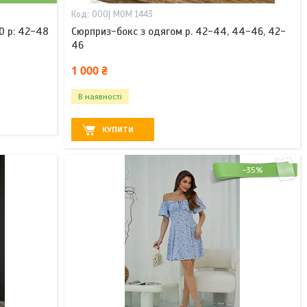
000| MOM 1443
0 р: 42-48
Сюрприз-бокс з одягом р. 42-44, 44-46, 42-
46
1 000 ₴
В наявності
КУПИТИ
–35%