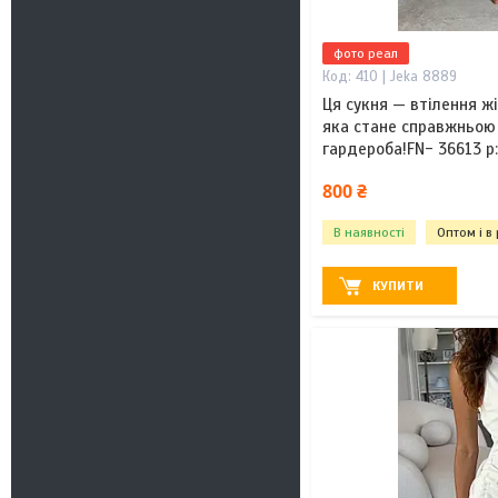
фото реал
410 | Jeka 8889
Ця сукня — втілення жі
яка стане справжньою
гардероба!FN- 36613 р
800 ₴
В наявності
Оптом і в
КУПИТИ