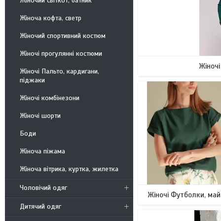
Жіночий світкот, батник
Жіноча кофта, светр
Жіночий спортивний костюм
Жіночі прогулянні костюми
Жіночі
Жіночі Пальто, кардигани,
піджаки
Жіночі комбінезони
Жіночі шорти
Боди
Жіноча піжама
Жіноча вітрика, куртка, жилетка
Чоловічий одяг
Жіночі Футболки, ма
Дитячий одяг