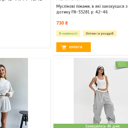
Муслінові піжами, в які закохуєшся 
дотику FN-33281 р: 42-46
730 ₴
В наявності
Оптом і в роздріб
КУПИТИ
Залишилось 46 днів