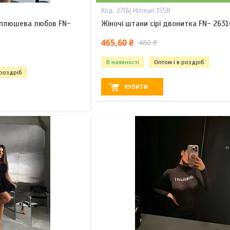
2716| Hitman 1558
 плюшева любов FN-
Жіночі штани сірі двонитка FN- 2631
8
465,60 ₴
480 ₴
В наявності
Оптом і в роздріб
 роздріб
КУПИТИ