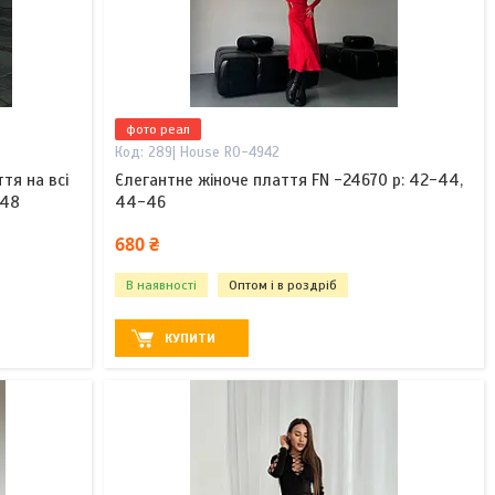
фото реал
289| House R0-4942
тя на всі
Єлегантне жіноче плаття FN -24670 р: 42-44,
-48
44-46
680 ₴
В наявності
Оптом і в роздріб
КУПИТИ