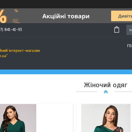
7) 841-41-93
581
169
ГО
йний інтернет-магазин
m.ua"
Жіночий одяг
113
92