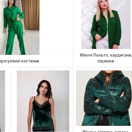
41
78
Жіночі Пальто, кардигани
прогулянні костюми
піджаки