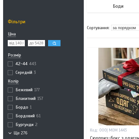
Боди
Фільтри
Ціна
Розмір
42-44
443
Середній
3
Колір
Бежевий
177
Блакитний
157
Бордо
1
Бордовий
61
Бургунди
2
000| MOM 1443
Ще 276
Сюрприз-бокс з одягом