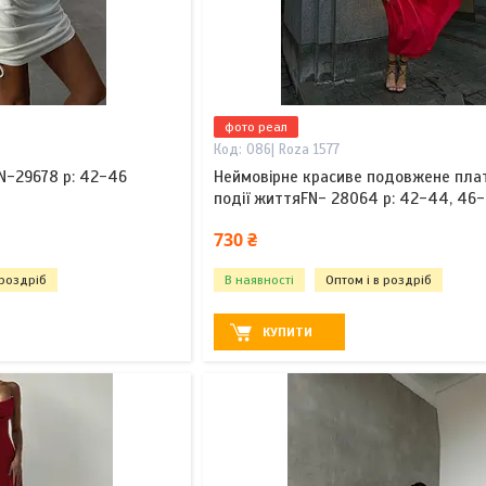
фото реал
086| Roza 1577
N-29678 р: 42-46
Неймовірне красиве подовжене плат
події життяFN- 28064 р: 42-44, 46
730 ₴
 роздріб
В наявності
Оптом і в роздріб
КУПИТИ