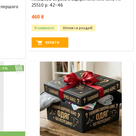
25510 р: 42-46
з першого
460 ₴
В наявності
Оптом і в роздріб
КУПИТИ
–3%