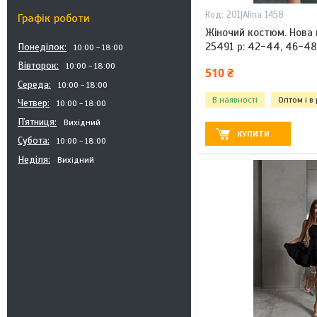
201|Alina 1458
Графік роботи
Жіночий костюм. Нова
25491 р: 42-44, 46-4
Понеділок
10:00
18:00
Вівторок
10:00
18:00
510 ₴
Середа
10:00
18:00
В наявності
Оптом і в
Четвер
10:00
18:00
Пʼятниця
Вихідний
КУПИТИ
Субота
10:00
18:00
Неділя
Вихідний