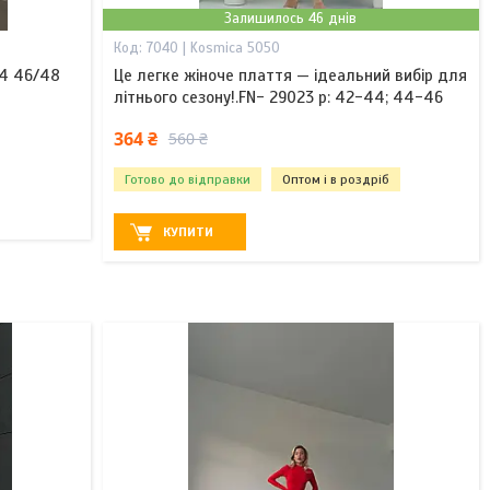
Залишилось 46 днів
7040 | Kosmica 5050
44 46/48
Це легке жіноче плаття — ідеальний вибір для
літнього сезону!.FN- 29023 р: 42-44; 44-46
364 ₴
560 ₴
Готово до відправки
Оптом і в роздріб
КУПИТИ