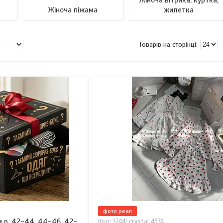
Жіноча вітрика, куртка,
Жіноча піжама
жилетка
фото реал
 р. 42-44, 44-46, 42-
1244| crystal 4374