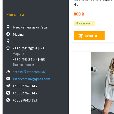
46
800 ₴
Контакти
В наявності
Інтернет магазин 7star
Маріна
КУПИТИ
Одеса, Україна
+380 (93) 767-61-43
Марина
+380 (97) 841-41-93
Только звонки
https://7star.com.ua/
7star.com.ua@gmail.com
+380937676143
+380937676143
+380978414193