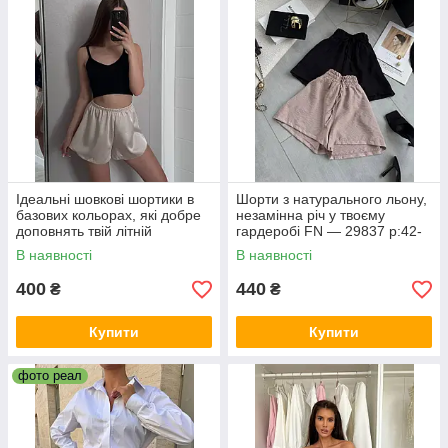
Ідеальні шовкові шортики в
Шорти з натурального льону,
базових кольорах, які добре
незамінна річ у твоєму
доповнять твій літній
гардеробі FN — 29837 р:42-
гардероб🤩FN - 29571 р:42-
46,48-52
В наявності
В наявності
46
400
440
₴
₴
Купити
Купити
фото реал