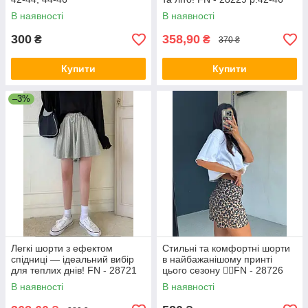
В наявності
В наявності
300
358,90
₴
₴
370 ₴
Купити
Купити
–3%
Легкі шорти з ефектом
Стильні та комфортні шорти
спідниці — ідеальний вибір
в найбажанішому принті
для теплих днів! FN - 28721
цього сезону ❤️‍🔥FN - 28726
р:42-48
р:42-44, 44-46
В наявності
В наявності