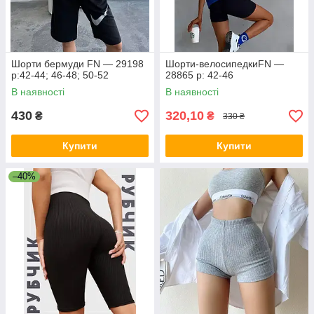
Шорти бермуди FN — 29198
Шорти-велосипедкиFN —
р:42-44; 46-48; 50-52
28865 р: 42-46
В наявності
В наявності
430
320,10
₴
₴
330 ₴
Купити
Купити
–40%