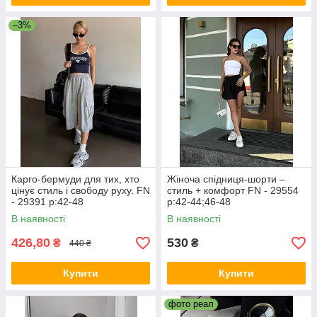
–3%
Карго-бермуди для тих, хто
Жіноча спідниця-шорти –
цінує стиль і свободу руху. FN
стиль + комфорт FN - 29554
- 29391 р:42-48
р:42-44;46-48
В наявності
В наявності
426,80
530
₴
₴
440 ₴
Купити
Купити
фото реал