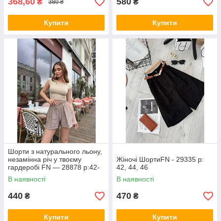
368,60
580
₴
₴
380 ₴
Купити
Купити
Шорти з натурального льону,
незамінна річ у твоєму
Жіночі ШортиFN - 29335 р:
гардеробі FN — 28878 р:42-
42, 44, 46
46,48-52
В наявності
В наявності
440
470
₴
₴
Купити
Купити