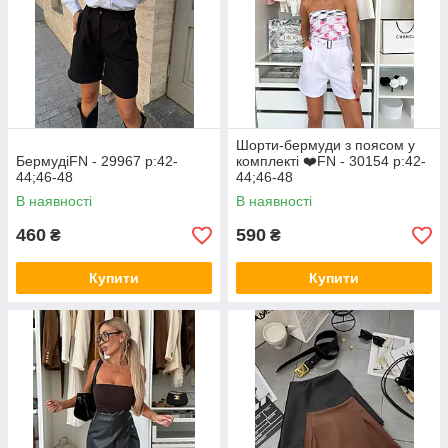
Шорти-бермуди з поясом у
БермудіFN - 29967 р:42-
комплекті ❤️FN - 30154 р:42-
44;46-48
44;46-48
В наявності
В наявності
460
590
₴
₴
Купити
Купити