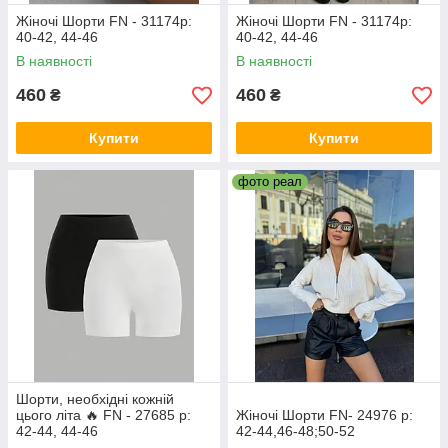
Жіночі Шорти FN - 31174р:
Жіночі Шорти FN - 31174р:
40-42, 44-46
40-42, 44-46
В наявності
В наявності
460
460
₴
₴
Купити
Купити
фото реал
Шорти, необхідні кожній
цього літа 🔥 FN - 27685 р:
Жіночі Шорти FN- 24976 р:
42-44, 44-46
42-44,46-48;50-52