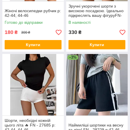
Зручні укорочені шорти з
Жіночі велосипедки рубчик р:
високою посадкою. Ідеально
42-44; 44-46
підкреслять вашу фігуруFN-
29243 р: 42-46
Готово до відправки
В наявності
180
330
₴
₴
300 ₴
Купити
Купити
–3%
Шорти, необхідні кожній
цього літа 🔥 FN - 27685 р:
Наймиліші шортики на весну
42-44, 44-46
та літо! FN - 28229 р:42-46