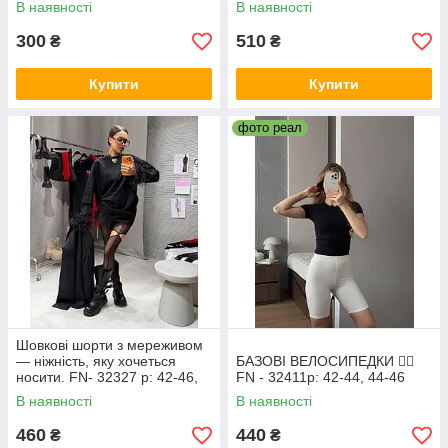
В наявності
В наявності
300
510
₴
₴
Купити
Купити
фото реал
Шовкові шорти з мереживом
— ніжність, яку хочеться
БАЗОВІ ВЕЛОСИПЕДКИ ❤️‍🔥
носити. FN- 32327 р: 42-46,
FN - 32411р: 42-44, 44-46
48-52
В наявності
В наявності
460
440
₴
₴