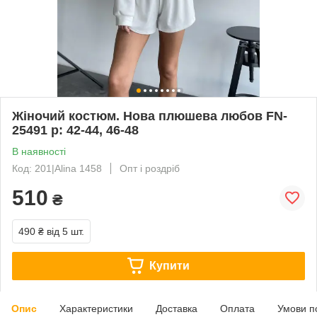
Жіночий костюм. Нова плюшева любов FN-
25491 р: 42-44, 46-48
В наявності
Код: 201|Alina 1458
Опт і роздріб
510
₴
490 ₴
від 5 шт.
Купити
Опис
Характеристики
Доставка
Оплата
Умови п