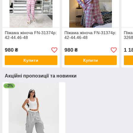
Піжама жіноча FN-31374р:
Піжама жіноча FN-31374р:
Піжа
42-44.46-48
42-44.46-48
3268
980
980
1 1
₴
₴
Купити
Купити
Акційні пропозиції та новинки
–3%