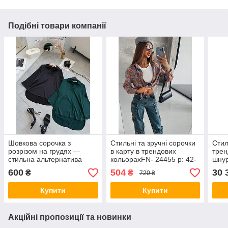
Подібні товари компанії
Шовкова сорочка з
Стильні та зручні сорочки
Стил
розрізом на грудях —
в карту в трендових
трен
стильна альтернатива
кольорахFN- 24455 р: 42-
шнур
класичному моделю FN-
46
спра
600
504
30 
₴
₴
720 ₴
29874 р: 42-44,46-48,50-
цьог
52
42-4
Купити
Купити
Акційні пропозиції та новинки