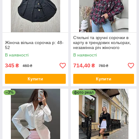
Стильні та зручні сорочки в
Жіноча вільна сорочка р: 48-
карту в трендових кольорах,
52
незамінна річ жіночого
гардероба FN- 28413 р: 42-
В наявності
В наявності
46;
345
714,40
₴
₴
460 ₴
760 ₴
Купити
Купити
–3%
фото реал