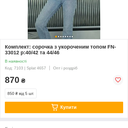
Комплект: сорочка з укороченим топом FN-
33012 р:40/42 та 44/46
В наявності
Код: 7103 | Splat 4657
Опт і роздріб
870
₴
850 ₴
від 5 шт.
Купити