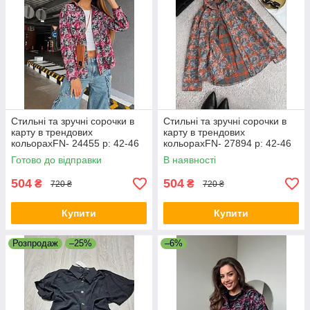
Стильні та зручні сорочки в
Стильні та зручні сорочки в
карту в трендових
карту в трендових
кольорахFN- 24455 р: 42-46
кольорахFN- 27894 р: 42-46
Готово до відправки
В наявності
504
504
₴
₴
720 ₴
720 ₴
Купити
Купити
Розпродаж
–25%
–6%