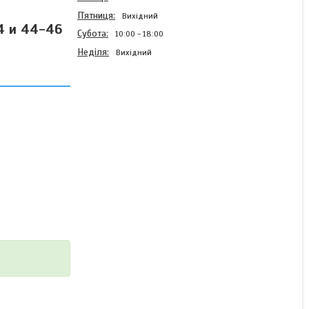
Пʼятниця
Вихідний
44 и 44-46
Субота
10:00
18:00
Неділя
Вихідний
Плаття, створене для
моментів, коли хочеться
бути в центрі уваги 🫶🏻
FN- 31348 р: 42-44 и 44-
46
В наявності
620 ₴
КУПИТИ