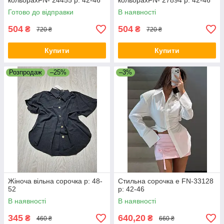
кольорахFN- 24455 р: 42-46
кольорахFN- 27894 р: 42-46
Готово до відправки
В наявності
504
504
₴
₴
720 ₴
720 ₴
Купити
Купити
Розпродаж
–25%
–3%
Жіноча вільна сорочка р: 48-
Стильна сорочка е FN-33128
52
р: 42-46
В наявності
В наявності
345
640,20
₴
₴
460 ₴
660 ₴