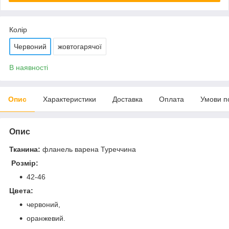
Колір
Червоний
жовтогарячої
В наявності
Опис
Характеристики
Доставка
Оплата
Умови п
Опис
Тканина:
фланель варена Туреччина
Розмір:
42-46
Цвета:
червоний,
оранжевий.