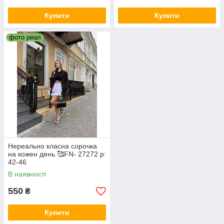
Купити
Купити
фото реал
Нереально класна сорочка
на кожен день 🥰FN- 27272 р:
42-46
В наявності
550
₴
Купити