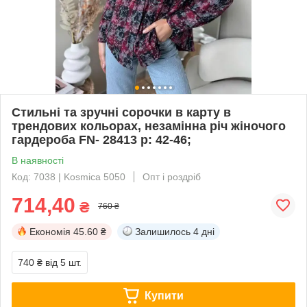
Стильні та зручні сорочки в карту в
трендових кольорах, незамінна річ жіночого
гардероба FN- 28413 р: 42-46;
В наявності
Код: 7038 | Kosmica 5050
Опт і роздріб
714,40
₴
760 ₴
Економія
45.60 ₴
Залишилось
4 дні
740 ₴
від 5 шт.
Купити