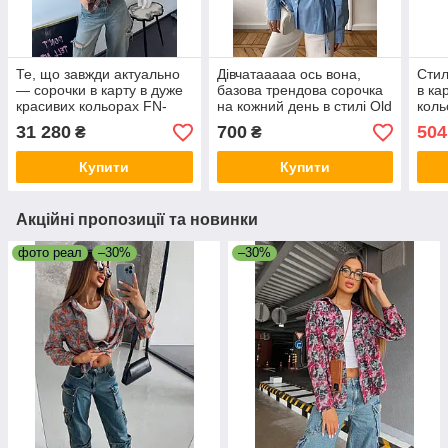
Те, що завжди актуально
Дівчатааааа ось вона,
Стил
— сорочки в карту в дуже
базова трендова сорочка
в ка
красивих кольорах FN-
на кожний день в стилі Old
коль
30266 р: 42-48
Money FN- 33686 р: 42-46
46
31 280
700
504
₴
₴
Купити
Купити
Акційні пропозиції та новинки
фото реал
–30%
–30%