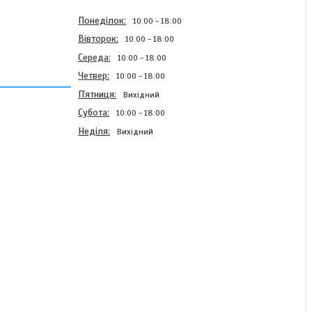
Понеділок
10:00
18:00
Вівторок
10:00
18:00
Середа
10:00
18:00
Четвер
10:00
18:00
Пʼятниця
Вихідний
Субота
10:00
18:00
Неділя
Вихідний
Боді, універсальна річ
для кожного
гардероба..FN- 22986
р:42-44. 46-48
Готово до відправки
358,90 ₴
370 ₴