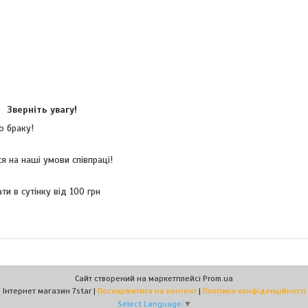
Зверніть увагу!
о браку!
 на наші умови співпраці!
и в сутінку від 100 грн
Сайт створений на маркетплейсі
Prom.ua
Інтернет магазин 7star |
Поскаржитися на контент
|
Політика конфіденційності
Select Language
▼