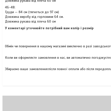
Довжина рукава від плеча 60 см
46-48:
Груди — 84 см (тягнеться до 97 см)
Довжина виробу від горловини 64 см.
Довжина рукава від плеча 60 см
У коментарі уточнюйте потрібний вам колір і розмір
Обмін чи повернення в нашому магазині виключно в разі заводськог
Коли ви оформляєте замовлення в нас, ви автоматично погоджуєтеся
Збираємо ваше замовлення:після повної оплати або після передоплат