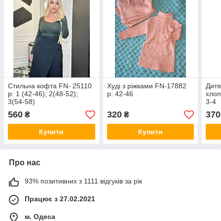
Стильна кофта FN- 25110
Худі з ріжками FN-17882
Дитя
р: 1 (42-46); 2(48-52);
р: 42-46
хлоп
3(54-58)
3-4
560
320
370
₴
₴
Купити
Купити
Про нас
93% позитивних з 1111 відгуків за рік
Працює з 27.02.2021
м. Одеса